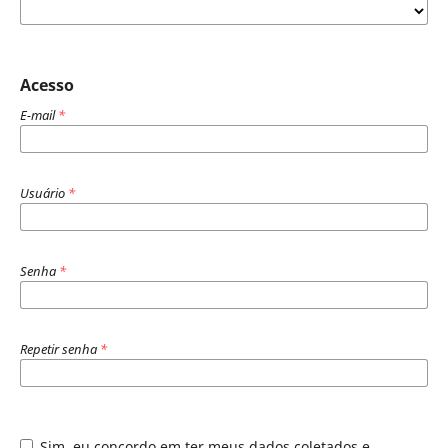
Acesso
E-mail
*
Usuário
*
Senha
*
Repetir senha
*
Sim, eu concordo em ter meus dados coletados e